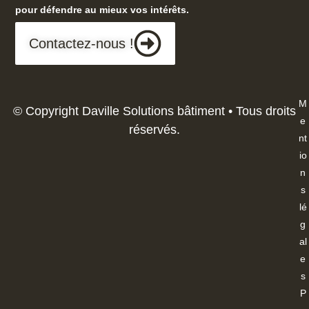
pour défendre au mieux vos intérêts.
Contactez-nous !
M
© Copyright Daville Solutions bâtiment • Tous droits
e
réservés.
nt
io
n
s
lé
g
al
e
s
P