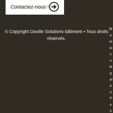
Contactez-nous !
M
© Copyright Daville Solutions bâtiment • Tous droits
e
réservés.
nt
io
n
s
lé
g
al
e
s
P
o
li