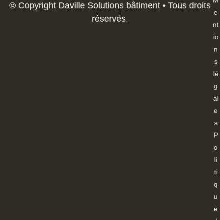
M
© Copyright Daville Solutions bâtiment • Tous droits
e
réservés.
nt
io
n
s
lé
g
al
e
s
P
o
li
ti
q
u
e