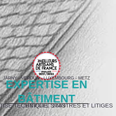
JARNY - VERDUN - LUXEMBOURG - METZ
EXPERTISE EN
BÂTIMENT
ISE TECHNIQUE, SINISTRES ET LITIGES
DEPUIS 2009