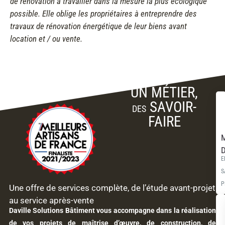
de rénovation à travailler dans la mesure la plus écologique
possible. Elle oblige les propriétaires à entreprendre des
travaux de rénovation énergétique de leur biens avant
location et / ou vente.
UN MÉTIER,
SAVOIR-
DES
FAIRE
M
D
E
S
P
Une offre de services complète, de l’étude avant-projet
au service après-vente
Daville Solutions Bâtiment vous accompagne dans la réalisation
de vos projets de maîtrise d’œuvre, de construction, de