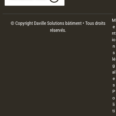
M
© Copyright Daville Solutions bâtiment • Tous droits
e
réservés.
nt
io
n
s
lé
g
al
e
s
P
o
li
ti