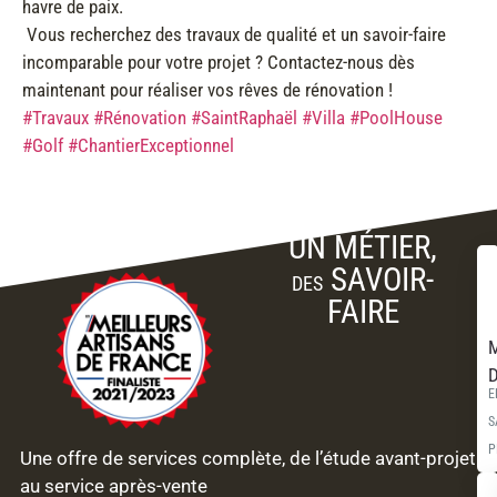
havre de paix.
Vous recherchez des travaux de qualité et un savoir-faire
incomparable pour votre projet ? Contactez-nous dès
maintenant pour réaliser vos rêves de rénovation !
#Travaux
#Rénovation
#SaintRaphaël
#Villa
#PoolHouse
#Golf
#ChantierExceptionnel
UN MÉTIER,
SAVOIR-
DES
FAIRE
M
D
E
S
P
Une offre de services complète, de l’étude avant-projet
au service après-vente