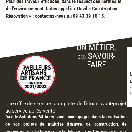
Pour des travaux efficaces, dans le respect des normes et
de l’environnement, faites appel à « Daville Construction-
Rénovation » : contactez-nous au 09 43 39 10 15.
UN MÉTIER,
SAVOIR-
DES
FAIRE
M
D
E
S
P
Une offre de services complète, de l’étude avant-projet
au service après-vente
Daville Solutions Bâtiment vous accompagne dans la réalisation
de vos projets de maîtrise d’œuvre, de construction, de
rénovation et d’extension
, de la définition des besoins jusqu’à la